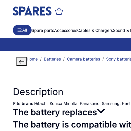
All
Spare parts
Accessories
Cables & Chargers
Sound & 
Home
Batteries
Camera batteries
Sony batteri
Description
Fits brand
Hitachi, Konica Minolta, Panasonic, Samsung, Pen
The battery replaces
The battery is compatible wi