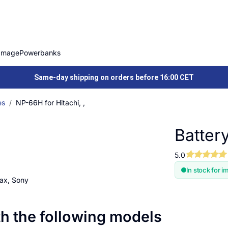
Image
Powerbanks
Same-day shipping on orders before 16:00 CET
es
NP-66H for Hitachi, ,
Battery
5.0
In stock for i
tax, Sony
th the following models